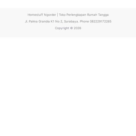
h
i
Homestuff Ngorder | Toko Perlengkapan Rumah Tangga
s
Jl. Palma Grandia K1 No 2, Surabaya. Phone 082229172265
f
Copyright © 2026
i
e
l
d
s
h
o
u
l
d
b
e
l
e
f
t