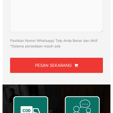
Pastikan Nomor Whatsapp/ Telp Anda Benar dan Aktif
*Selama persediaan masih ada
PESAN SEKARANG