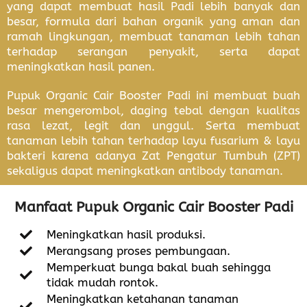
yang dapat membuat hasil Padi lebih banyak dan
besar, formula dari bahan organik yang aman dan
ramah lingkungan, membuat tanaman lebih tahan
terhadap serangan penyakit, serta dapat
meningkatkan hasil panen.
Pupuk Organic Cair Booster Padi ini membuat buah
besar mengerombol, daging tebal dengan kualitas
rasa lezat, legit dan unggul. Serta membuat
tanaman lebih tahan terhadap layu fusarium & layu
bakteri karena adanya Zat Pengatur Tumbuh (ZPT)
sekaligus dapat meningkatkan antibody tanaman.
Manfaat Pupuk Organic Cair Booster Padi
Meningkatkan hasil produksi.
Merangsang proses pembungaan.
Memperkuat bunga bakal buah sehingga
tidak mudah rontok.
Meningkatkan ketahanan tanaman