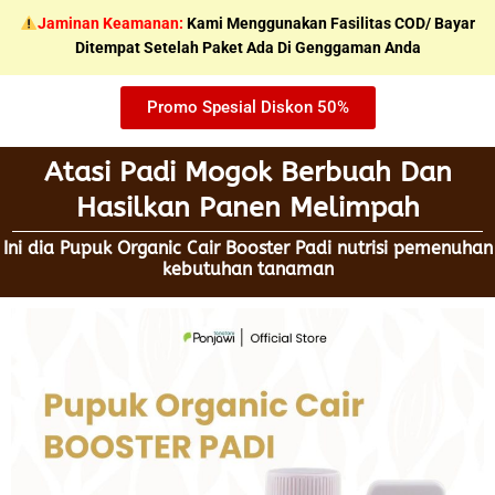
Skip
Jaminan Keamanan:
Kami Menggunakan Fasilitas COD/ Bayar
to
Ditempat Setelah Paket Ada Di Genggaman Anda
content
Promo Spesial Diskon 50%
Atasi Padi Mogok Berbuah Dan
Hasilkan Panen Melimpah
Ini dia Pupuk Organic Cair Booster Padi nutrisi pemenuhan
kebutuhan tanaman