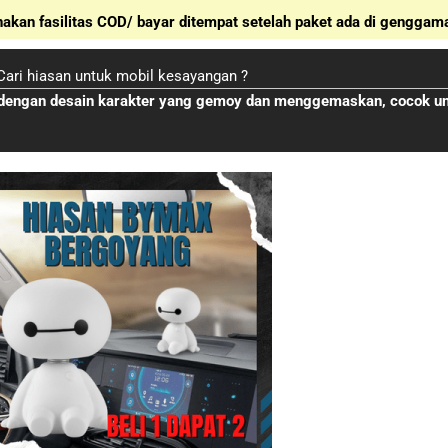
kan fasilitas COD/ bayar ditempat setelah paket ada di genggam
Cari hiasan untuk mobil kesayangan ?
g dengan desain karakter yang gemoy dan menggemaskan, cocok u