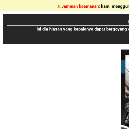
Skip
Jaminan keamanan:
kami mengguna
to
content
Ini dia hiasan yang kepalanya dapat bergoyan