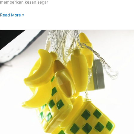
memberikan kesan segar
Read More »
LAMPU
KETUPAT
AESTETIK