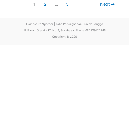
1
2
…
5
Next
→
Homestuff Ngorder | Toko Perlengkapan Rumah Tangga
Jl. Palma Grandia K1 No 2, Surabaya. Phone 082229172265
Copyright © 2026