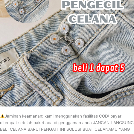
1
DAPAT
5
Jaminan keamanan: kami menggunakan fasilitas COD/ bayar
ditempat setelah paket ada di genggaman anda JANGAN LANGSUNG
BELI CELANA BARU! PENGAIT INI SOLUSI BUAT CELANAMU YANG