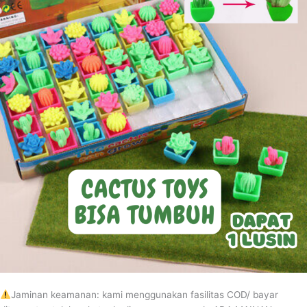
CACTUS
TOYS
BISA
TUMBUH
Jaminan keamanan: kami menggunakan fasilitas COD/ bayar