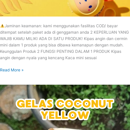
Jaminan keamanan: kami menggunakan fasilitas COD/ bayar
ditempat setelah paket ada di genggaman anda 2 KEPERLUAN YANG
WAJIB KAMU MILIKI ADA DI SATU PRODUK! Kipas angin dan cermin
mini dalam 1 produk yang bisa dibawa kemanapun dengan mudah.
Keunggulan Produk 2 FUNGSI PENTING DALAM 1 PRODUK Kipas
angin dengan nyala yang kencang Kaca mini sesuai
Read More »
GELAS
COCONUT
YELLOW
BELI
1
DAPAT
2