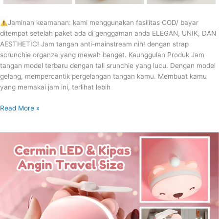
Jaminan keamanan: kami menggunakan fasilitas COD/ bayar
ditempat setelah paket ada di genggaman anda ELEGAN, UNIK, DAN
AESTHETIC! Jam tangan anti-mainstream nih! dengan strap
scrunchie organza yang mewah banget. Keunggulan Produk Jam
tangan model terbaru dengan tali srunchie yang lucu. Dengan model
gelang, mempercantik pergelangan tangan kamu. Membuat kamu
yang memakai jam ini, terlihat lebih
Read More »
CERMIN
LED
DAN
KIPAS
ANGIN
TRAVEL
SIZE