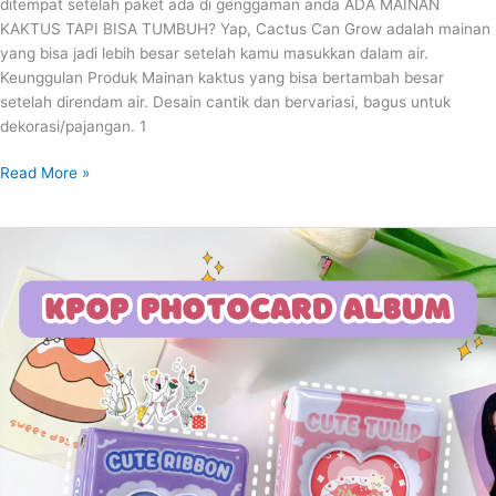
ditempat setelah paket ada di genggaman anda ADA MAINAN
KAKTUS TAPI BISA TUMBUH? Yap, Cactus Can Grow adalah mainan
yang bisa jadi lebih besar setelah kamu masukkan dalam air.
Keunggulan Produk Mainan kaktus yang bisa bertambah besar
setelah direndam air. Desain cantik dan bervariasi, bagus untuk
dekorasi/pajangan. 1
Read More »
KPOP
PHOTOCARD
ALBUM