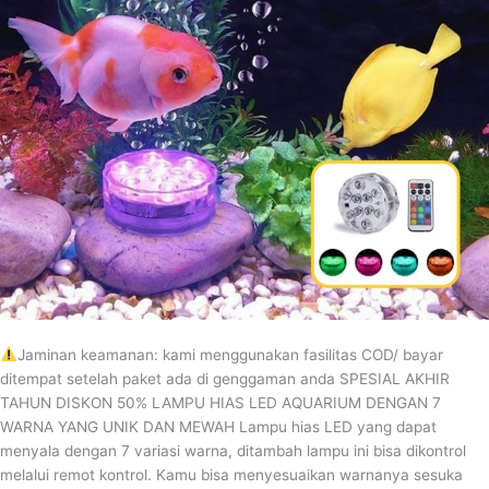
Jaminan keamanan: kami menggunakan fasilitas COD/ bayar
ditempat setelah paket ada di genggaman anda SPESIAL AKHIR
TAHUN DISKON 50% LAMPU HIAS LED AQUARIUM DENGAN 7
WARNA YANG UNIK DAN MEWAH Lampu hias LED yang dapat
menyala dengan 7 variasi warna, ditambah lampu ini bisa dikontrol
melalui remot kontrol. Kamu bisa menyesuaikan warnanya sesuka