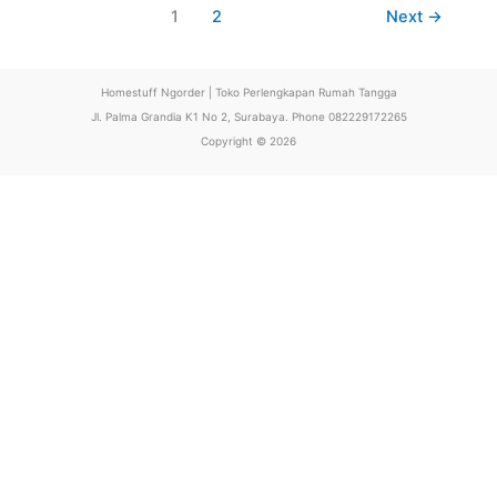
1
2
Next
→
Homestuff Ngorder | Toko Perlengkapan Rumah Tangga
Jl. Palma Grandia K1 No 2, Surabaya. Phone 082229172265
Copyright © 2026