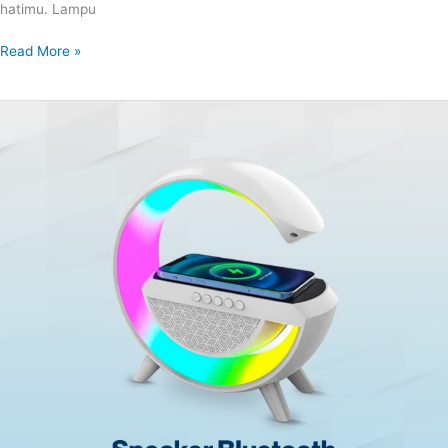
hatimu. Lampu
Read More »
SPEAKER
BLUETOOTH
LED
WIRELESS
CHARGING