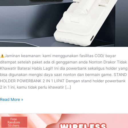
Jaminan keamanan: kami menggunakan fasilitas COD/ bayar
ditempat setelah paket ada di genggaman anda Nonton Drakor Tidak
Khawatir Baterai Habis Lagi!! Ini dia powerbank sekaligus holder yang
bisa digunakan mengisi daya saat nonton dan bermain game. STAND
HOLDER POWERBANK 2 IN 1 LIPAT Dengan stand holder powerbank
2 in 1 ini, kamu tidak perlu khawatir […]
Read More »
WIRELESS
BLUETOOTH