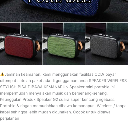
Jaminan keamanan: kami menggunakan fasilitas COD/ bayar
ditempat setelah paket ada di genggaman anda SPEAKER WIRELESS
STYLISH BISA DIBAWA KEMANAPUN Speaker mini portable ini
mempermudah menyalakan musik dan bersenang-senang.
Keunggulan Produk Speaker G2 suara super kencang ngebass.
Portable & ringan memudahkan dibawa kemanapun. Wireless / tanpa
kabel sehingga lebih mudah digunakan. Cocok untuk dibawa
perjalanan