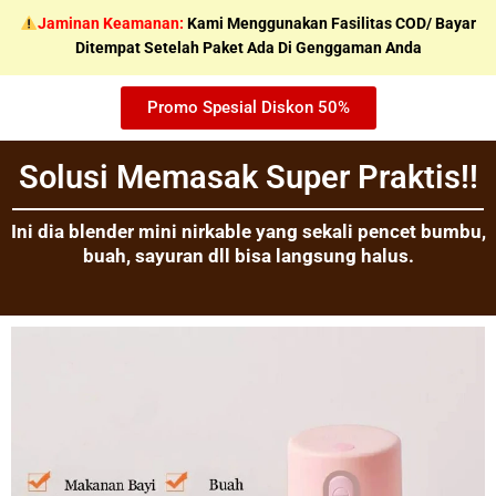
Skip
Jaminan Keamanan:
Kami Menggunakan Fasilitas COD/ Bayar
to
Ditempat Setelah Paket Ada Di Genggaman Anda
content
Promo Spesial Diskon 50%
Solusi Memasak Super Praktis!!
Ini dia blender mini nirkable yang sekali pencet bumbu,
buah, sayuran dll bisa langsung halus.